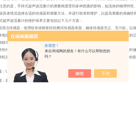
的是，手持式超声波流量计的测量精度受到多种因素的影响，如流体的物理特性、
据具体情况选择合适的传感器和测量方法，并进行校准和维护，以提高测量的准确性
超声波流量计的维护保养主要包括以下几个方面：
清洁传感器：使用软布或棉签轻轻擦拭传感器表面，确保传感器无尘、无污垢，以
电缆连接：定期检查电缆连接是否松动或损坏，确保传感器与显示仪表之间电缆的
校准：根据设备使用手册的要求，定期进行校准，以确保测量精度的准确性。
欢迎您！
性维护：定期检查流量计的外观、电缆、接头等部位是否完好，如有异常情况及时
来自局域网的朋友！有什么可以帮助您的
吗？
机房环境整洁：保持安装位置的周围环境整洁，避免灰尘、水汽等因素对流量计的
篇：
UHCM超声波热量表：智能计量与节能管理的得力助手
篇：
废水/污水流量计的六个产品特点