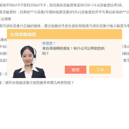
80mVP-P变到350mVP-P，其结果的灵敏度将是80/350=1/4.4(灵敏度比率)倍。
敏度时，结果的**小流量(可测的低限流量)约为1/(灵敏度的开平方乘以标准的**小
点调整
涡街流量计正确的接线，通过低频信号发生器给智能蒸汽涡街流量计输入幅度为零
量程的调整
欢迎您！
道仪表的满量程频率，可通过**流量，计算出满量程频率乙来调校仪表，其关系式为：f
来自局域网的朋友！有什么可以帮助您的
线，智能蒸汽涡街流量计用信号发生器输出信号至电荷放大器，加大输入信号幅值
吗？
值是按上式计算出的满量程频率为止。此时，固定频率不变，并调整量程电位计，数字
篇：
循环水电磁流量计出现物流量无信号问题如何解决
篇：
循环水电磁流量计按照频率有哪几种类型呢？