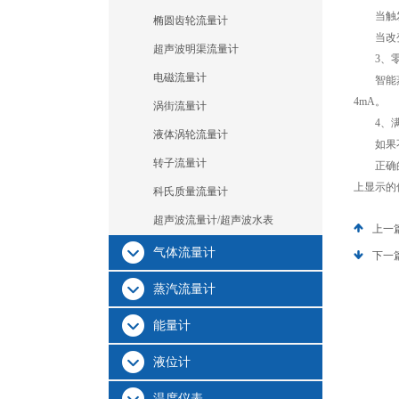
当触发电平
椭圆齿轮流量计
当改变灵
超声波明渠流量计
3、零
电磁流量计
智能蒸汽
4mA。
涡街流量计
4、满
液体涡轮流量计
如果不知
转子流量计
正确的接
上显示的
科氏质量流量计
超声波流量计/超声波水表
上一
气体流量计
下一
蒸汽流量计
能量计
液位计
温度仪表