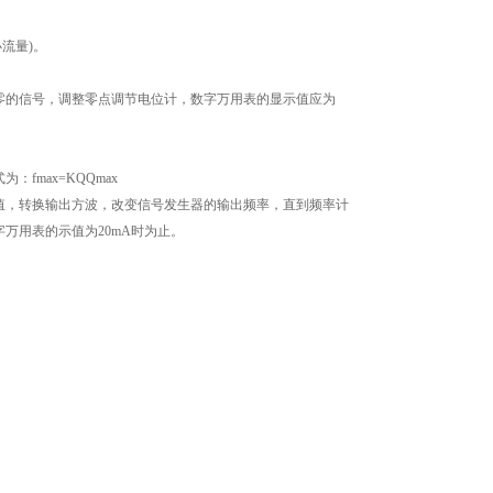
流量)。
的信号，调整零点调节电位计，数字万用表的显示值应为
max=KQQmax
，转换输出方波，改变信号发生器的输出频率，直到频率计
万用表的示值为20mA时为止。