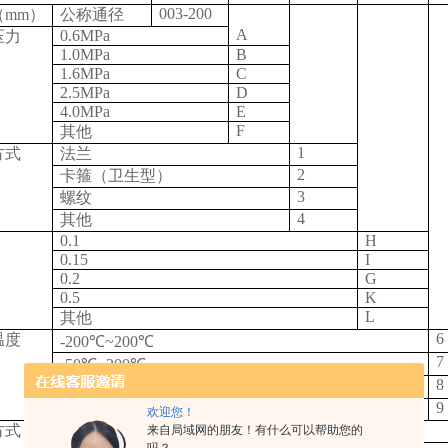
003-200
（mm）
公称通径
A
0.6MPa
压力
1.0MPa
B
1.6MPa
C
2.5MPa
D
4.0MPa
E
F
其他
1
方式
法兰
2
卡箍（卫生型）
3
螺纹
4
其他
0.1
H
0.15
I
0.2
G
0.5
K
L
其他
6
温度
-200℃~200℃
7
-50℃~200℃
8
-50℃~300℃
9
其他（高温可定制）
欢迎您！
方式
分体式
来自局域网的朋友！有什么可以帮助您的