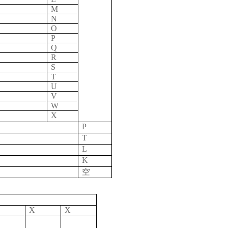
M
N
O
P
Q
R
S
T
U
V
W
X
P
T
L
K
空
X
X