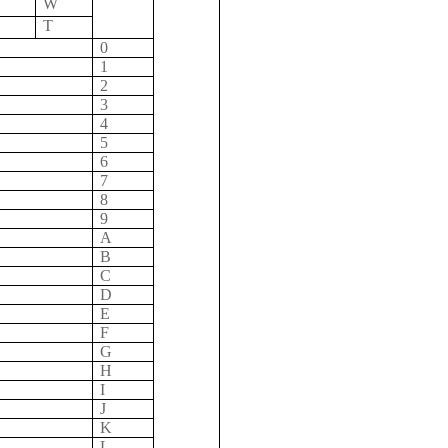
W
T
0
1
2
3
4
5
6
7
8
9
A
B
C
D
E
F
G
H
I
J
K
L