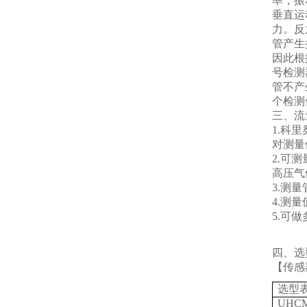
率，振
垂直运
力。反
管产生
因此根
号检测
管不产
个检测
三、流
1.科
对测量
2.可
高压气
3.测
4.测
5.可
四、选
【传感
选型
UHC