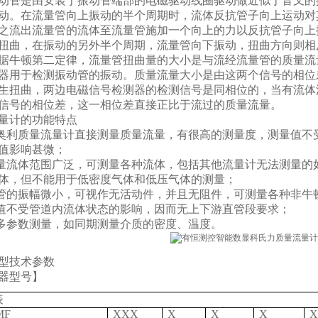
动管是由安装于振动管端部的电磁驱动线圈驱动做近似于音叉的
动。在流量管向上振动的半个周期时，流体反抗管子向上运动对
之流出流量管的流体至流量管施加一个向上的力以反抗管子向上
扭曲，在振动的另外半个周期，流量管向下振动，扭曲方向则相
据牛顿第二定律，流量管扭曲量的大小是与流经流量管的质量流
器用于检测振动管的振动。质量流量大小是由这两个信号的相位
生扭曲，两边电磁信号检测器的检测信号是同相位的，当有流体
信号的相位差，这一相位差直接正比于流过的质量流量。
量计的功能特点
里奥利质量流量计直接测量质量流量，有很高的测量度，测量值
值影响甚微；
测量流体范围广泛，可测量各种流体，包括其他流量计无法测量
体，但不能用于低密度气体和低压气体的测量；
量管的振幅微小，可视作无活动件，并且无阻件，可测量各种非牛
量值不受管道内流体状态的影响，因而无上下游直管段要求；
做多参数测量，如同期测量介质的密度、温度。
型技术参数
器型号】
表
MF
XXX
X
X
X
X