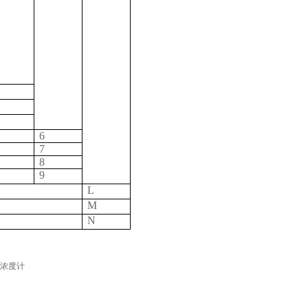
6
7
8
9
L
M
N