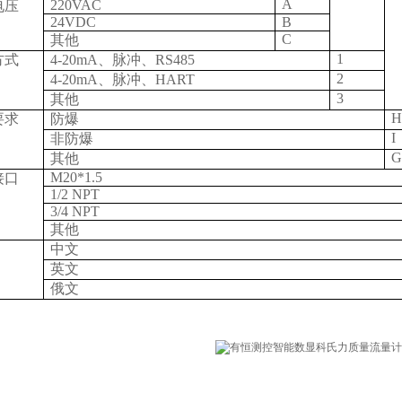
A
220VAC
电压
24VDC
B
C
其他
1
方式
4-20mA、脉冲、RS485
2
4-20mA、脉冲、HART
3
其他
H
要求
防爆
I
非防爆
G
其他
M20*1.5
接口
1/2 NPT
3/4 NPT
其他
中文
英文
俄文