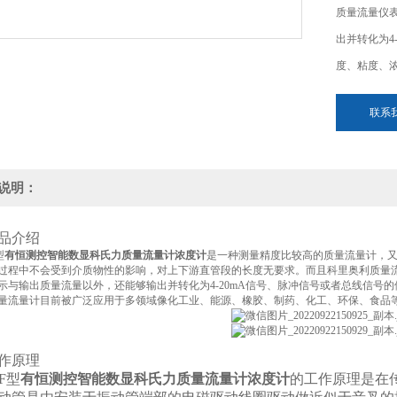
质量流量仪
出并转化为4
度、粘度、
联系
说明：
品介绍
型
有恒测控智能数显科氏力质量流量计浓度
计
是一种测量精度比较高的质量流量计，
过程中不会受到介质物性的影响，对上下游直管段的长度无要求。而且科里奥利质量
示与输出质量流量以外，还能够输出并转化为4-20mA信号、脉冲信号或者总线信号
量流量计目前被广泛应用于多领域像化工业、能源、橡胶、制药、化工、环保、食品
作原理
F型
有恒测控智能数显科氏力质量流量计浓度
计
的工作原理是在