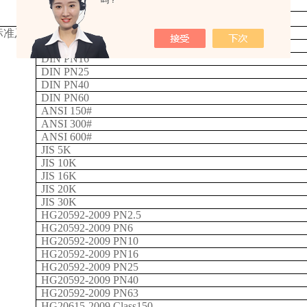
吗？
一体式
其他
DIN PN6
标准及
DIN PN10
DIN PN16
DIN PN25
DIN PN40
DIN PN60
ANSI 150#
ANSI 300#
ANSI 600#
JIS 5K
JIS 10K
JIS 16K
JIS 20K
JIS 30K
HG20592-2009 PN2.5
HG20592-2009 PN6
HG20592-2009 PN10
HG20592-2009 PN16
HG20592-2009 PN25
HG20592-2009 PN40
HG20592-2009 PN63
HG20615-2009 Class150