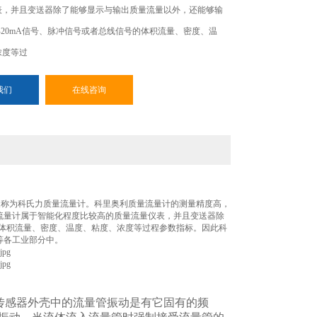
表，并且变送器除了能够显示与输出质量流量以外，还能够输
-20mA信号、脉冲信号或者总线信号的体积流量、密度、温
浓度等过
我们
在线咨询
又称为科氏力质量流量计。科里奥利质量流量计的测量精度高，
流量计属于智能化程度比较高的质量流量仪表，并且变送器除
的体积流量、密度、温度、粘度、浓度等过程参数指标。因此科
等各工业部分中。
传感器外壳中的流量管振动是有它固有的频