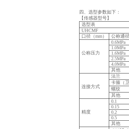
四、选型参数如下：
【传感器型号】
选型表
UHCMF
口径（mm）
公称通
0.6MPa
1.0MPa
公称压力
1.6MPa
2.5MPa
4.0MPa
其他
法兰
卡箍（
连接方式
螺纹
其他
0.1
0.15
精度
0.2
0.5
其他