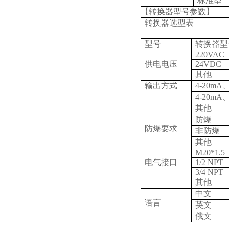
标准型
【转换器型号参数】
转换器选型表
型号
转换器型
220VAC
供电电压
24VDC
其他
输出方式
4-20mA
4-20m
其他
防爆
防爆要求
非防爆
其他
M20*1.5
电气接口
1/2 NPT
3/4 NPT
其他
中文
语言
英文
俄文