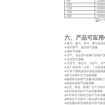
900
220000
1000
280000
1200
400000
1500
600000
2000
700000
六、产品可应用
● 氧气、氮气、氢气、氯气及多
● 高炉煤气、焦炉煤气测量。
● 烟道气测量。
● 沼气、水处理中的曝气和氯气
● 压缩空气测量。
● 天然气，液化气，火炬气，等
● 电厂高炉的一次风、二次风流
● 矿井下通风或排风系统流量测
●燃气过程中空气流量测量
●烟囱排出的烟气流量(速)测量(CE
●煅烧炉烟道气流量测量
●水泥、卷烟、玻璃厂生产过程
●溶剂回收系统中气体流量测量
●半导体芯片制作过程中气体流
●啤酒生产过程中二氧化碳气体
●加热通风和空调系统中的气体流