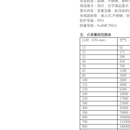
管道材质：碳钢、不锈钢、塑料
现场显示：四行、汉字液晶显示
显示内容：质量流量、标况体积
传感器材质：插入式-不锈钢；管
防护等级：IP65
防爆等级：ExdbⅡCT6Gb
五、介质量程范围表
口径（DN-mm）
空气
15
65
25
175
32
290
40
450
50
700
65
1200
80
1800
100
2800
125
4400
150
6300
200
10000
250
17000
300
25000
400
45000
500
70000
600
100000
700
135000
800
180000