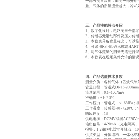
一部分测量温度，而另一部分用
差。气体的质量流量越大，冷却
三、产品性能特点介绍
1、数字化设计，电路测量全部
2、传感器无活动部件及压力传
3、本仪表具备宽量程比，可满足测
4、可采用RS-485通讯或是H
5、对气体流量的测量无需进行
6、本仪表在现场条件允许的情
四、产品选型技术参数
测量介质：各种气体（乙炔气除
管道口径：管道式DN15-2000mm
流速范围：0.1~100Nm/s
准确度：±1~2.5%
工作压力：管道式：≤1.6MPa；插
工作温度：传感器-40~+220℃；转
响应速度：1S
供电电源：DC24V或者AC220V≥
输出信号：4-20mA（光电隔离，
报警：1-2路继电器常开触点、10A/2
供货类型：分体结构、一体化结