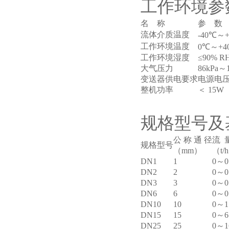
工作环境参
名 称
参 数
流体介质温度
-40℃～
工作环境温度
0℃～+4
工作环境湿度
≤90% 
大气压力
86kPa～1
变送器供电要求
电源电压: 
整机功率
＜ 15W
规格型号及
公 称 通 径
流 
规格型号
（mm）
（t/
DN1
1
0～0
DN2
2
0～0
DN3
3
0～0
DN6
6
0～0
DN10
10
0～1
DN15
15
0～6
DN25
25
0～1