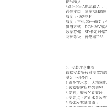
信号输入：
3路4~20mA电流输入
通信接口：隔离RS485
湿度：≤80%RH
湿度：主机-20~+60℃；传
供电方式：DC8~36V或AC
数据存储：SD卡定时储
防护等级：传感器IP68
5、安装注意事项
选择安装管段对测试精
满足下列条件：
1.避免在水泵、大功
2.选择管材应均匀致密
3.要有足够长的直管段
4.安装点上游距水泵应
5.流体应充满管道；