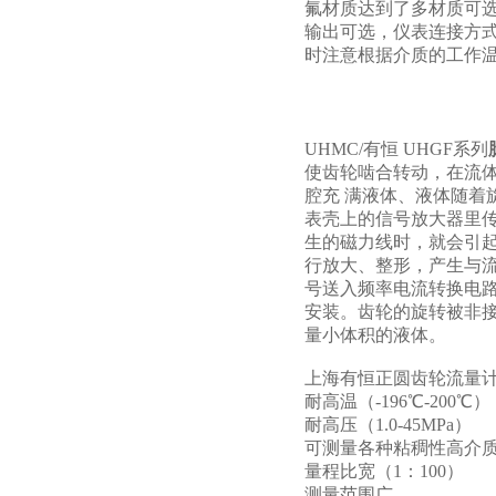
氟材质达到了多材质可
输出可选，仪表连接方
时注意根据介质的工作
UHMC/有恒 UHGF系列
使齿轮啮合转动，在流
腔充 满液体、液体随
表壳上的信号放大器里
生的磁力线时，就会引
行放大、整形，产生与
号送入频率电流转换电
安装。齿轮的旋转被非
量小体积的液体。
上海有恒正圆齿轮流量
耐高温（-196℃-200℃）
耐高压（1.0-45MPa）
可测量各种粘稠性高介
量程比宽（1：100）
测量范围广