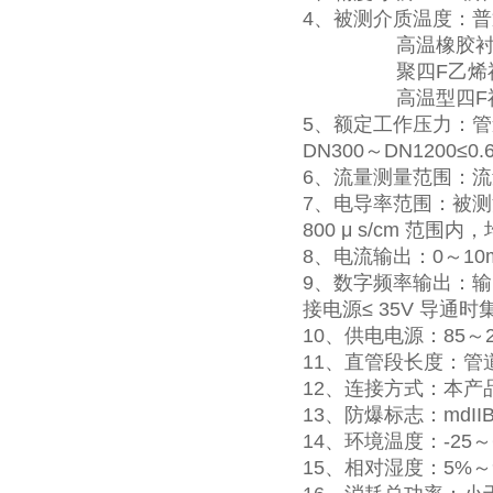
4、被测介质温度：普通
高温橡胶衬里：-2
聚四F乙烯衬里：-
高温型四F衬里：-
5、额定工作压力：管道式：D
DN300～DN1200≤0.
6、流量测量范围：流量
7、电导率范围：被测流
800 μ s/cm 范
8、电流输出：0～10m
9、数字频率输出：输
接电源≤ 35V 导通时
10、供电电源：85～2
11、直管段长度：管道
12、连接方式：本产
13、防爆标志：mdIIB
14、环境温度：-25～
15、相对湿度：5%～