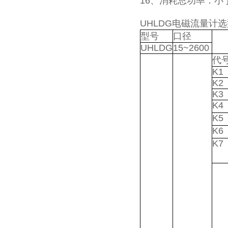
16、消耗总功率：小
UHLDG电磁流量计
型号
口径
UHLDG
15~2600
代
K1
K2
K3
K4
K5
K6
K7