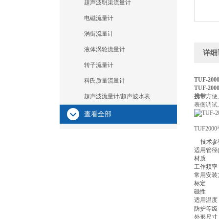
超声波明渠流量计
电磁流量计
涡街流量计
液体涡轮流量计
详细
转子流量计
TUF-2
科氏质量流量计
TUF-2
超声波流量计/超声波水表
携带
方便
表衡调试
查看全部
TUF20
技术参
适用管径(
材质
工作频率
常用安装
标定
磁性
适用温度
防护等级
外形尺寸