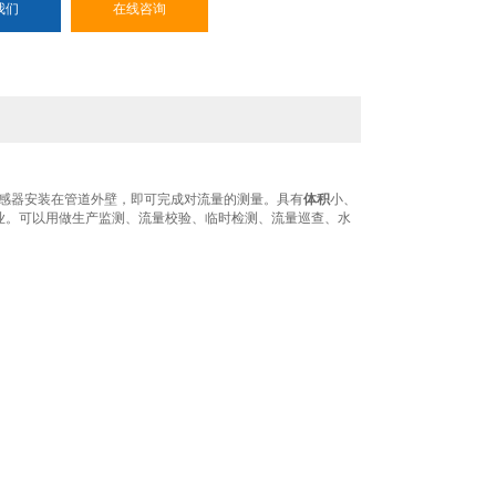
我们
在线咨询
感器安装在管道外壁，即可完成对流量的测量。具有
体积
小、
业。可以用做生产监测、流量校验、临时检测、流量巡查、水