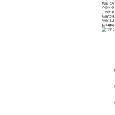
质量（克
介质种类
介质浊度
适用管材
管道衬材
信号电缆