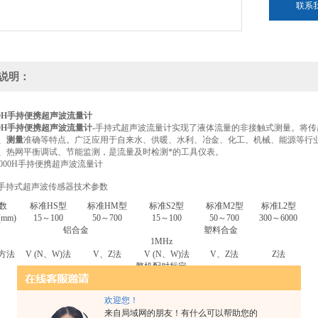
联系
说明：
000H手持便携超声波流量计
000H手持便携超声波流量计
-
手持式超声波流量计实现了液体流量的非接触式测量。将传
、
测量
准确等特点。广泛应用于自来水、供暖、水利、冶金、化工、机械、能源等行
、热网平衡调试、节能监测，是流量及时检测*的工具仪表。
00手持式超声波传感器技术参数
数
标准HS型
标准HM型
标准S2型
标准M2型
标准L2型
mm)
15～100
50～700
15～100
50～700
300～6000
铝合金
塑料合金
1MHz
方法
V (N、W)法
V、Z法
V (N、W)法
V、Z法
Z法
整机配对标定
有
0℃～160℃
欢迎您！
IP65
来自局域网的朋友！有什么可以帮助您的
200×25×25
280×40×40
45×30×30
71×37×40
91×52×44