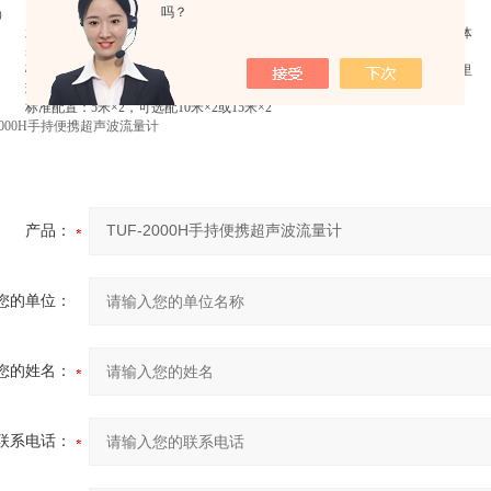
吗？
250
1080
75
259
535
）
水、海水、污水、酒精、各种油类等能传导超声波的单一、均匀、稳定的液体
≤20000ppm且气泡含量小
碳钢、不锈钢、铸铁、铜、PVC、铝、玻璃钢等均匀质密的管道，允许有衬里
环氧沥青、橡胶、灰浆、聚丙烯、聚苯乙烯、胶木、聚四氟乙烯等
标准配置：5米×2，可选配10米×2或15米×2
产品：
您的单位：
您的姓名：
联系电话：